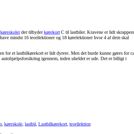
e
køreskoler
der tilbyder
kørekort
C til lastbiler. Kravene er lidt skrapper
 have mindst 16 teorilektioner og 18 kørelektioner hvor 4 af dem skal
n for et lastbilkørekort er lidt dyrere. Men det burde kunne gøres for c
n autohjælpsforsikring igennem
, inden uheldet er ude. Det er billigt i
n
,
køreskole
,
lastbil
,
Lastbilkørekort
,
teorilektion