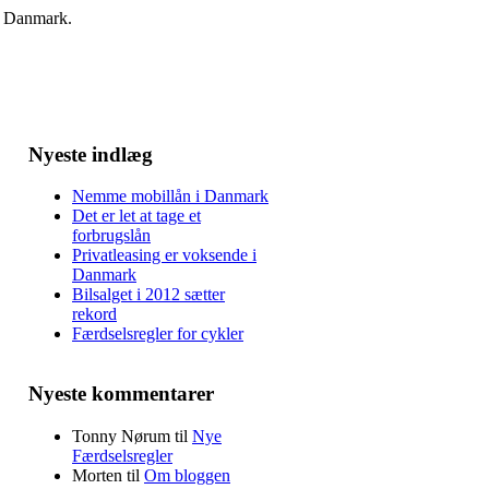
l i Danmark.
Nyeste indlæg
Nemme mobillån i Danmark
Det er let at tage et
forbrugslån
Privatleasing er voksende i
Danmark
Bilsalget i 2012 sætter
rekord
Færdselsregler for cykler
Nyeste kommentarer
Tonny Nørum
til
Nye
Færdselsregler
Morten
til
Om bloggen