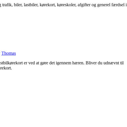
trafik, biler, lastbiler, kørekort, køreskoler, afgifter og generel færdse
y
Thomas
 lastbilkørekort er ved at gøre det igennem hæren. Bliver du udnævnt til
ørekort.