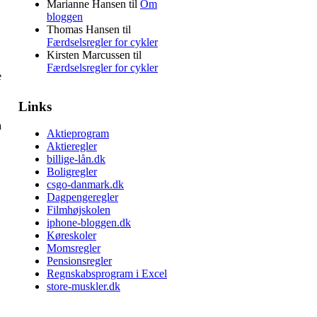
Marianne Hansen
til
Om
bloggen
Thomas Hansen
til
Færdselsregler for cykler
Kirsten Marcussen
til
Færdselsregler for cykler
e
Links
a
Aktieprogram
Aktieregler
billige-lån.dk
Boligregler
csgo-danmark.dk
Dagpengeregler
Filmhøjskolen
iphone-bloggen.dk
Køreskoler
Momsregler
Pensionsregler
Regnskabsprogram i Excel
store-muskler.dk