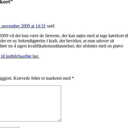
ekort
”
. november 2009 at 14:31
said:
009 vil det kun være de færreste, der kan nøjes med at tage kørekort ti
 der en ny bekendtgørelse i kraft, der bevirker, at man udover sit
føre en 4 ugers kvalifikationsuddannelser, der afsluttes med en prøve
l lastbilchauffør her.
iggjort.
Krævede felter er markeret med
*