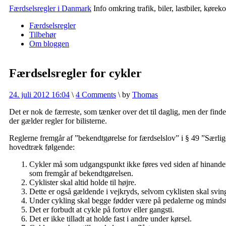
Færdselsregler i Danmark
Info omkring trafik, biler, lastbiler, køre
Færdselsregler
Tilbehør
Om bloggen
Færdselsregler for cykler
24. juli 2012 16:04
\
4 Comments
\
by
Thomas
Det er nok de færreste, som tænker over det til daglig, men der finde
der gælder regler for bilisterne.
Reglerne fremgår af ”bekendtgørelse for færdselslov” i § 49 ”Særlig
hovedtræk følgende:
Cykler må som udgangspunkt ikke føres ved siden af hinanden. 
som fremgår af bekendtgørelsen.
Cyklister skal altid holde til højre.
Dette er også gældende i vejkryds, selvom cyklisten skal svinge
Under cykling skal begge fødder være på pedalerne og mindst 
Det er forbudt at cykle på fortov eller gangsti.
Det er ikke tilladt at holde fast i andre under kørsel.