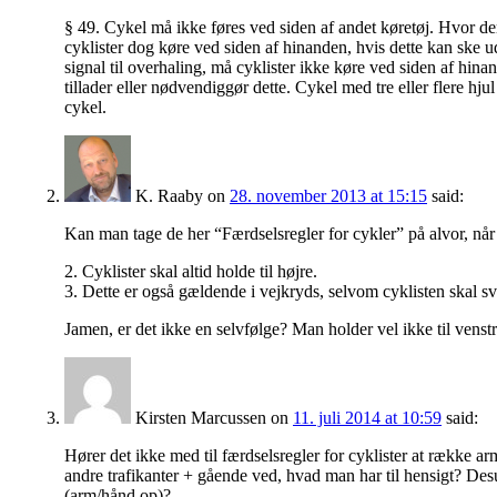
§ 49. Cykel må ikke føres ved siden af andet køretøj. Hvor der 
cyklister dog køre ved siden af hinanden, hvis dette kan ske 
signal til overhaling, må cyklister ikke køre ved siden af hi
tillader eller nødvendiggør dette. Cykel med tre eller flere hj
cykel.
K. Raaby
on
28. november 2013 at 15:15
said:
Kan man tage de her “Færdselsregler for cykler” på alvor, når d
2. Cyklister skal altid holde til højre.
3. Dette er også gældende i vejkryds, selvom cyklisten skal svi
Jamen, er det ikke en selvfølge? Man holder vel ikke til venstr
Kirsten Marcussen
on
11. juli 2014 at 10:59
said:
Hører det ikke med til færdselsregler for cyklister at række a
andre trafikanter + gående ved, hvad man har til hensigt? De
(arm/hånd op)?