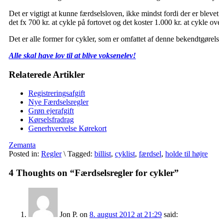
Det er vigtigt at kunne færdselsloven, ikke mindst fordi der er blev
det fx 700 kr. at cykle på fortovet og det koster 1.000 kr. at cykle ov
Det er alle former for cykler, som er omfattet af denne bekendtgørel
Alle skal have lov til at blive voksenelev!
Relaterede Artikler
Registreringsafgift
Nye Færdselsregler
Grøn ejerafgift
Kørselsfradrag
Generhvervelse Kørekort
Zemanta
Posted in:
Regler
\
Tagged:
billist
,
cyklist
,
færdsel
,
holde til højre
4 Thoughts on “
Færdselsregler for cykler
”
Jon P.
on
8. august 2012 at 21:29
said: