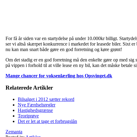
For få år siden var en startydelse på under 10.000kr billigt. Startyd
ser vi altså skærpet konkurrence i markedet for leasede biler. Sixt er
nu kan man snart både gøre en god forretning og køre grønt!
Om det stadig er en god forretning må den enkelte gøre op med sig se
på vippen i forhold til at ville lease en ny bil, kan det måske betale s
Mange chancer for voksenlærling hos Opsvinget.dk
Relaterede Artikler
Bilsalget i 2012 sætter rekord
Nye Færdselsregler
Hastighedsgrænse
Teoriprøve
Det er let at tage et forbrugslån
Zemanta