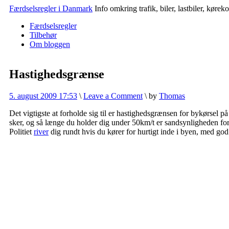
Færdselsregler i Danmark
Info omkring trafik, biler, lastbiler, køre
Færdselsregler
Tilbehør
Om bloggen
Hastighedsgrænse
5. august 2009 17:53
\
Leave a Comment
\
by
Thomas
Det vigtigste at forholde sig til er hastighedsgrænsen for bykørsel på
sker, og så længe du holder dig under 50km/t er sandsynligheden fo
Politiet
river
dig rundt hvis du kører for hurtigt inde i byen, med god