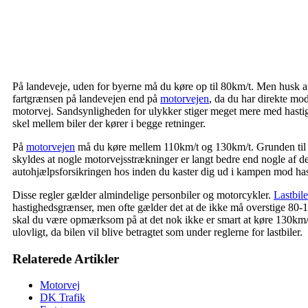
På landeveje, uden for byerne må du køre op til 80km/t. Men husk at d
fartgrænsen på landevejen end på
motorvejen
, da du har direkte mo
motorvej. Sandsynligheden for ulykker stiger meget mere med hasti
skel mellem biler der kører i begge retninger.
På
motorvejen
må du køre mellem 110km/t og 130km/t. Grunden til 
skyldes at nogle motorvejsstrækninger er langt bedre end nogle af d
autohjælpsforsikringen hos
inden du kaster dig ud i kampen mod ha
Disse regler gælder almindelige personbiler og motorcykler.
Lastbile
hastighedsgrænser, men ofte gælder det at de ikke må overstige 80-1
skal du være opmærksom på at det nok ikke er smart at køre 130km
ulovligt, da bilen vil blive betragtet som under reglerne for lastbiler.
Relaterede Artikler
Motorvej
DK Trafik