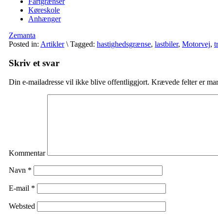
Fartgrænser
Køreskole
Anhænger
Zemanta
Posted in:
Artikler
\
Tagged:
hastighedsgrænse
,
lastbiler
,
Motorvej
,
t
Skriv et svar
Din e-mailadresse vil ikke blive offentliggjort.
Krævede felter er ma
Kommentar
Navn
*
E-mail
*
Websted