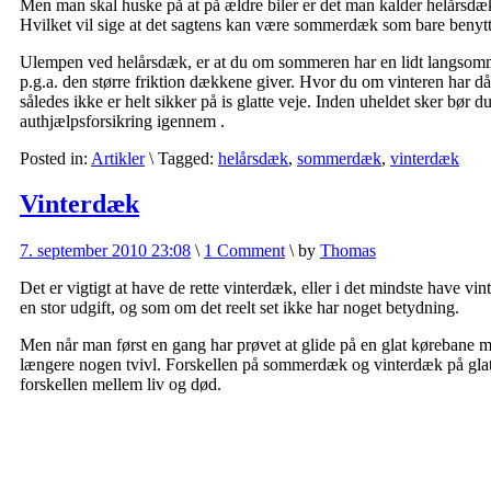
Men man skal huske på at på ældre biler er det man kalder helårsdæk
Hvilket vil sige at det sagtens kan være sommerdæk som bare benytte
Ulempen ved helårsdæk, er at du om sommeren har en lidt langsommer
p.g.a. den større friktion dækkene giver. Hvor du om vinteren har då
således ikke er helt sikker på is glatte veje. Inden uheldet sker bør 
authjælpsforsikring igennem
.
Posted in:
Artikler
\
Tagged:
helårsdæk
,
sommerdæk
,
vinterdæk
Vinterdæk
7. september 2010 23:08
\
1 Comment
\
by
Thomas
Det er vigtigt at have de rette vinterdæk, eller i det mindste have v
en stor udgift, og som om det reelt set ikke har noget betydning.
Men når man først en gang har prøvet at glide på en glat kørebane 
længere nogen tvivl. Forskellen på sommerdæk og vinterdæk på glat 
forskellen mellem liv og død.