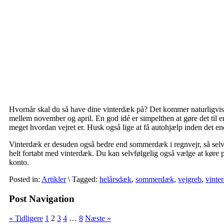
Hvornår skal du så have dine vinterdæk på? Det kommer naturligvis 
mellem november og april. En god idé er simpelthen at gøre det til en 
meget hvordan vejret er. Husk også lige at få autohjælp inden det e
Vinterdæk er desuden også bedre end sommerdæk i regnvejr, så selv
helt fortabt med vinterdæk. Du kan selvfølgelig også vælge at køre
konto.
Posted in:
Artikler
\
Tagged:
helårsdæk
,
sommerdæk
,
vejgreb
,
vinte
Post Navigation
« Tidligere
1
2
3
4
…
8
Næste »