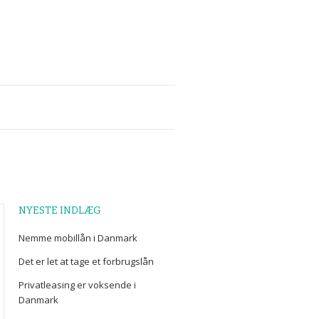
NYESTE INDLÆG
Nemme mobillån i Danmark
Det er let at tage et forbrugslån
Privatleasing er voksende i
Danmark