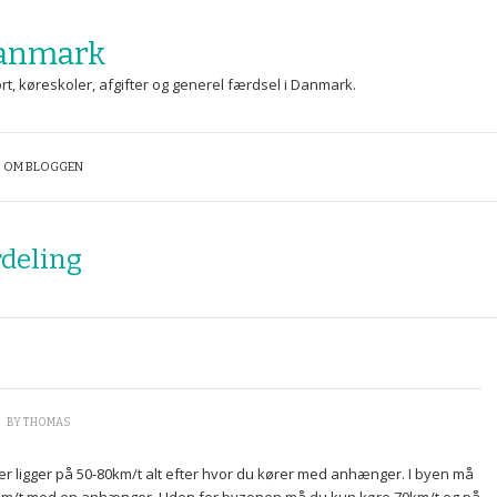
Danmark
ekort, køreskoler, afgifter og generel færdsel i Danmark.
OM BLOGGEN
deling
\
BY
THOMAS
 ligger på 50-80km/t alt efter hvor du kører med anhænger. I byen må