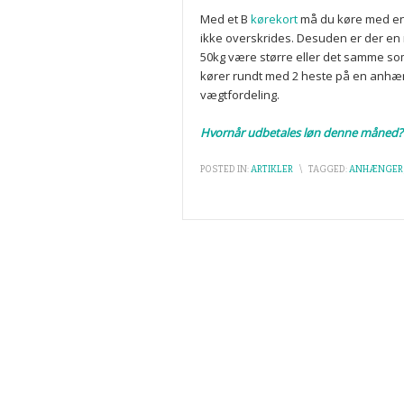
Med et B
kørekort
må du køre med en
ikke overskrides. Desuden er der en r
50kg være større eller det samme som 
kører rundt med 2 heste på en anhæn
vægtfordeling.
Hvornår udbetales løn denne måned?
POSTED IN:
ARTIKLER
\
TAGGED:
ANHÆNGER