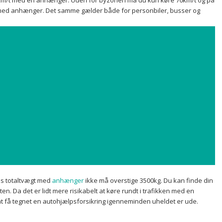
50km/t med en anhænger. Uden for byzonen må du kun køre 70km/t og på
ed anhænger. Det samme gælder både for personbiler, busser og
s totaltvægt med
anhænger
ikke må overstige 3500kg. Du kan finde din
ten. Da det er lidt mere risikabelt at køre rundt i trafikken med en
t få tegnet en autohjælpsforsikring igennem
inden uheldet er ude.