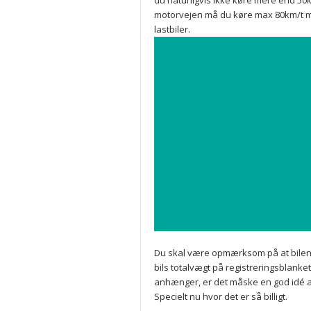
du naturligvis ikke køre mere end 
motorvejen må du køre max 80km/t m
lastbiler.
Du skal være opmærksom på at bilen
bils totalvægt på registreringsblanket
anhænger, er det måske en god idé a
Specielt nu hvor det er så billigt.