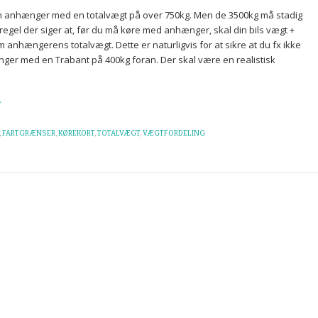
 anhænger med en totalvægt på over 750kg. Men de 3500kg må stadig
egel der siger at, før du må køre med anhænger, skal din bils vægt +
anhængerens totalvægt. Dette er naturligvis for at sikre at du fx ikke
ger med en Trabant på 400kg foran. Der skal være en realistisk
,
FARTGRÆNSER
,
KØREKORT
,
TOTALVÆGT
,
VÆGTFORDELING