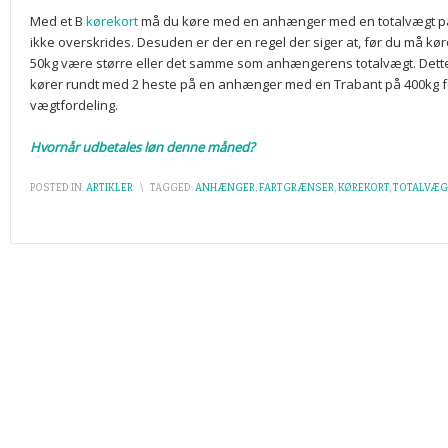
Med et B
kørekort
må du køre med en anhænger med en totalvægt på
ikke overskrides. Desuden er der en regel der siger at, før du må kø
50kg være større eller det samme som anhængerens totalvægt. Dette er
kører rundt med 2 heste på en anhænger med en Trabant på 400kg for
vægtfordeling.
Hvornår udbetales løn denne måned?
POSTED IN:
ARTIKLER
\
TAGGED:
ANHÆNGER
,
FARTGRÆNSER
,
KØREKORT
,
TOTALVÆG