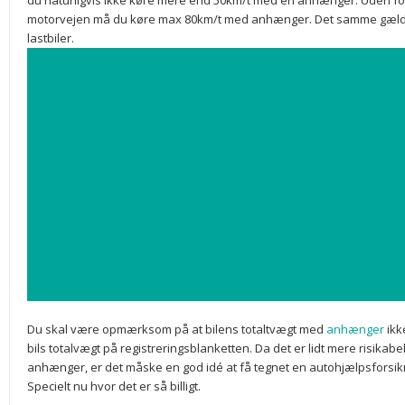
du naturligvis ikke køre mere end 50km/t med en anhænger. Uden f
motorvejen må du køre max 80km/t med anhænger. Det samme gælder
lastbiler.
Du skal være opmærksom på at bilens totaltvægt med
anhænger
ikk
bils totalvægt på registreringsblanketten. Da det er lidt mere risikabe
anhænger, er det måske en god idé at få tegnet en autohjælpsforsi
Specielt nu hvor det er så billigt.