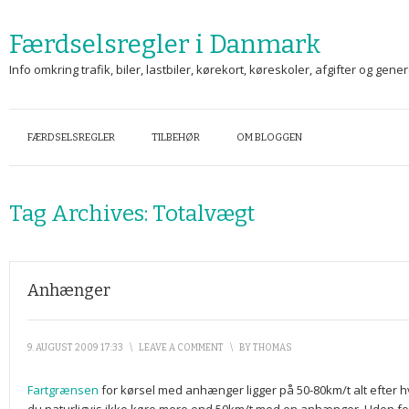
Færdselsregler i Danmark
Info omkring trafik, biler, lastbiler, kørekort, køreskoler, afgifter og gen
FÆRDSELSREGLER
TILBEHØR
OM BLOGGEN
Tag Archives:
Totalvægt
Anhænger
9. AUGUST 2009 17:33
\
LEAVE A COMMENT
\
BY
THOMAS
Fartgrænsen
for kørsel med anhænger ligger på 50-80km/t alt efter